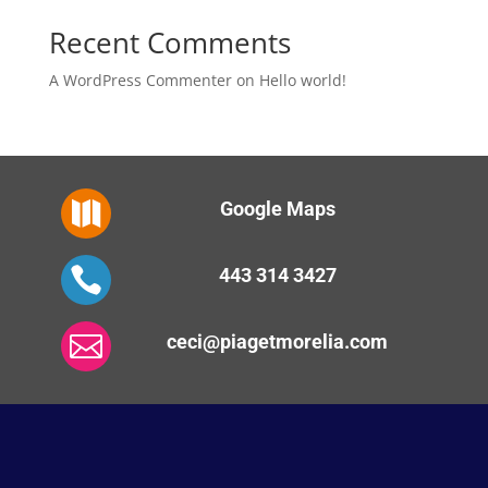
Recent Comments
A WordPress Commenter
on
Hello world!

Google Maps

443 314 3427

ceci@piagetmorelia.com